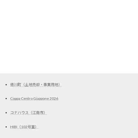
西春出入口ガレージ（一宮市）
清須城バイクガレージ（Aタイプ）
清須城バイクガレージ（Bタイプ）
清須城バイクガレージ（Cタイプ）
Ｙｏｕ＆Ｍｅガレージ
徳川町（土地売却・事業用地）
Coppa Centro Giappone 2026
コナハウス（江南市）
HIBI（102号室）