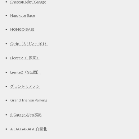
Chateau Mimi Garage
Nagakute Base
HONGO BASE
Carin（カリン・101）
Liente2（F区画）
Liente2（G区画）
グラントリアノン
Grand Trianon Parking
S-Garage Ajito 松原
ALBA GARAGE 白壁北