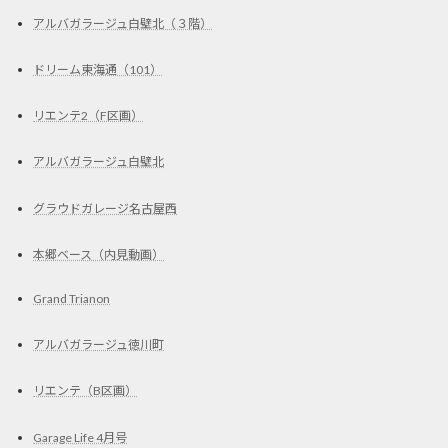
アルバガラージュ白壁北（３階）
ドリーム東海通（101）
リエンテ2（F区画）
アルバガラージュ白壁北
グラウドガレージ名古屋西
本郷ベース（内見動画）
Grand Trianon
アルバガラージュ徳川町
リエンテ（B区画）
Garage Life 4月号