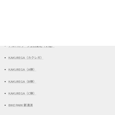
Garad2（C区画）
UR賃貸住宅・取扱店
Grand Trianon（801号室）
アルバガラージュ白壁北（２階）
KAKUREGA（カクレガ）
KAKUREGA（A棟）
KAKUREGA（B棟）
KAKUREGA（C棟）
BIKE PARK 新清洲