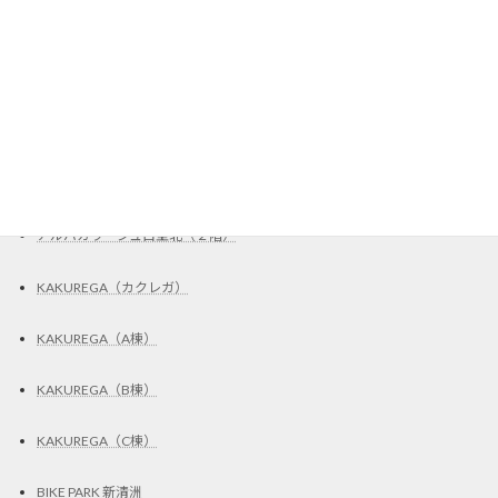
ステッカー施工
Garad2（C区画）
UR賃貸住宅・取扱店
Grand Trianon（801号室）
アルバガラージュ白壁北（２階）
KAKUREGA（カクレガ）
KAKUREGA（A棟）
KAKUREGA（B棟）
KAKUREGA（C棟）
BIKE PARK 新清洲