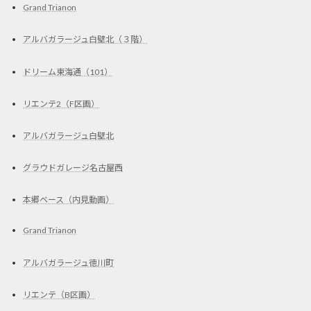
Grand Trianon
アルバガラージュ白壁北（３階）
ドリーム東海通（101）
リエンテ2（F区画）
アルバガラージュ白壁北
グラウドガレージ名古屋西
本郷ベース（内見動画）
Grand Trianon
アルバガラージュ徳川町
リエンテ（B区画）