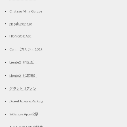
Chateau Mimi Garage
Nagakute Base
HONGO BASE
Carin（カリン・101）
Liente2（F区画）
Liente2（G区画）
グラントリアノン
Grand Trianon Parking
S-Garage Ajito 松原