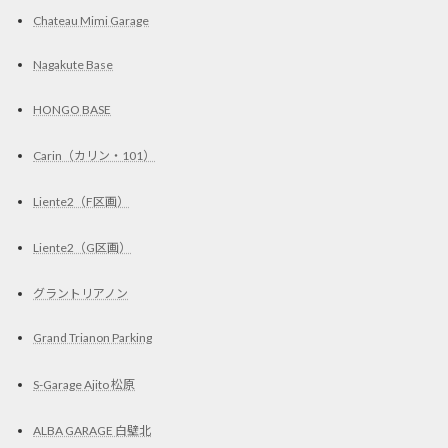
Chateau Mimi Garage
Nagakute Base
HONGO BASE
Carin（カリン・101）
Liente2（F区画）
Liente2（G区画）
グラントリアノン
Grand Trianon Parking
S-Garage Ajito 松原
ALBA GARAGE 白壁北