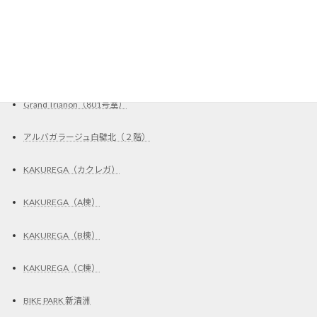
ステッカー施工
Garad2（C区画）
UR賃貸住宅・取扱店
Grand Trianon（801号室）
アルバガラージュ白壁北（２階）
KAKUREGA（カクレガ）
KAKUREGA（A棟）
KAKUREGA（B棟）
KAKUREGA（C棟）
BIKE PARK 新清洲