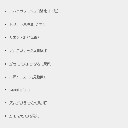
アルバガラージュ白壁北（３階）
ドリーム東海通（101）
リエンテ2（F区画）
アルバガラージュ白壁北
グラウドガレージ名古屋西
本郷ベース（内見動画）
Grand Trianon
アルバガラージュ徳川町
リエンテ（B区画）