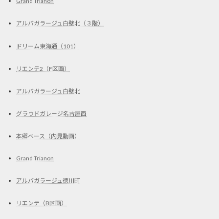
Grand Trianon
アルバガラージュ白壁北（３階）
ドリーム東海通（101）
リエンテ2（F区画）
アルバガラージュ白壁北
グラウドガレージ名古屋西
本郷ベース（内見動画）
Grand Trianon
アルバガラージュ徳川町
リエンテ（B区画）