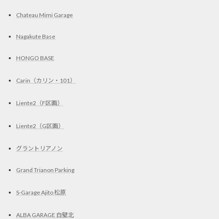
Chateau Mimi Garage
Nagakute Base
HONGO BASE
Carin（カリン・101）
Liente2（F区画）
Liente2（G区画）
グラントリアノン
Grand Trianon Parking
S-Garage Ajito 松原
ALBA GARAGE 白壁北