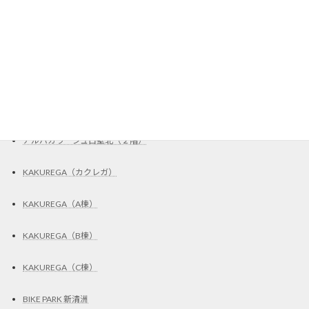
ステッカー施工
Garad2（C区画）
UR賃貸住宅・取扱店
Grand Trianon（801号室）
アルバガラージュ白壁北（２階）
KAKUREGA（カクレガ）
KAKUREGA（A棟）
KAKUREGA（B棟）
KAKUREGA（C棟）
BIKE PARK 新清洲