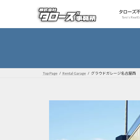
コ
ナ
ン
ビ
タローズ
Taro's RealE
テ
ゲ
ン
ー
ツ
シ
へ
ョ
ス
ン
キ
に
ッ
移
プ
動
Top Page
Rental Garage
グラウドガレージ名古屋西