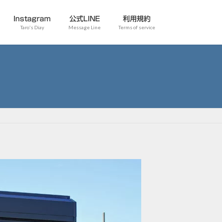
Instagram
公式LINE
利用規約
Taro's Diay
Message Line
Terms of service