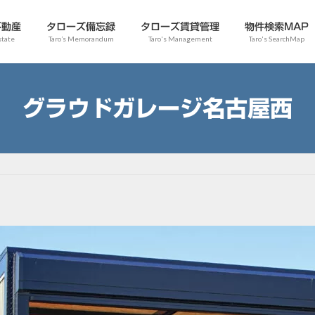
不動産
タローズ備忘録
タローズ賃貸管理
物件検索MAP
state
Taro’s Memorandum
Taro's Management
Taro's SearchMap
グラウドガレージ名古屋西