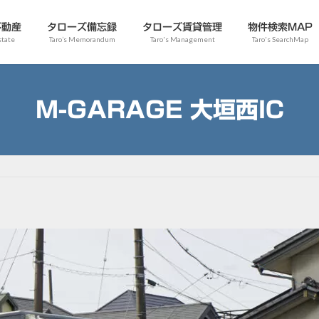
不動産
タローズ備忘録
タローズ賃貸管理
物件検索MAP
state
Taro’s Memorandum
Taro's Management
Taro's SearchMap
M-GARAGE 大垣西IC