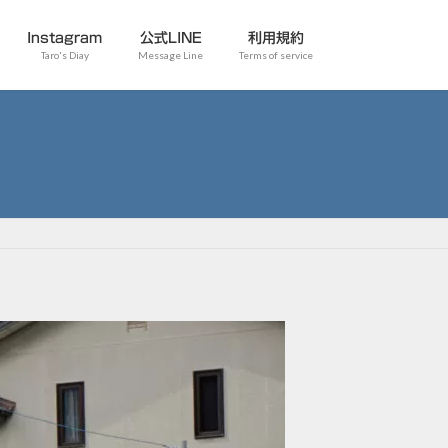
Instagram
公式LINE
利用規約
Taro's Diay
Message Line
Terms of service