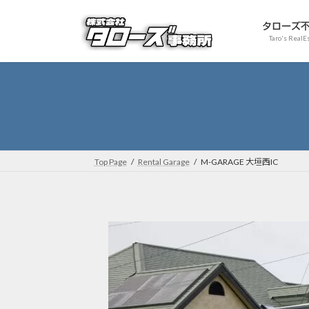
コ
ナ
ン
ビ
タローズ
Taro's RealE
テ
ゲ
ン
ー
ツ
シ
へ
ョ
ス
ン
キ
に
ッ
移
プ
動
Top Page
Rental Garage
M-GARAGE 大垣西IC