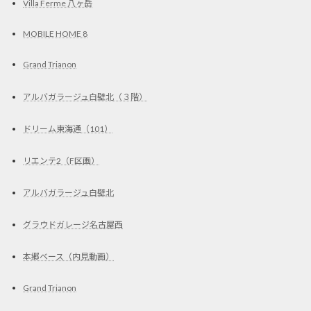
Villa Ferme 八ヶ岳
MOBILE HOME 8
Grand Trianon
アルバガラージュ白壁北（３階）
ドリーム東海通（101）
リエンテ2（F区画）
アルバガラージュ白壁北
グラウドガレージ名古屋西
本郷ベース（内見動画）
Grand Trianon