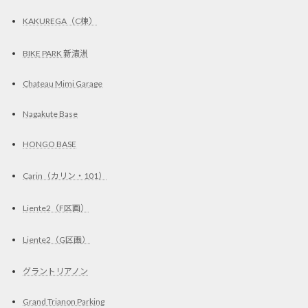
KAKUREGA（C棟）
BIKE PARK 新清洲
Chateau Mimi Garage
Nagakute Base
HONGO BASE
Carin（カリン・101）
Liente2（F区画）
Liente2（G区画）
グラントリアノン
Grand Trianon Parking