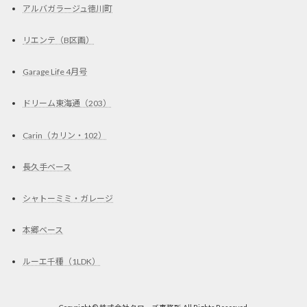
アルバガラージュ徳川町
リエンテ（B区画）
Garage Life 4月号
ドリーム東海通（203）
Carin（カリン・102）
長久手ベース
シャトーミミ・ガレージ
本郷ベース
ルーエ千種（1LDK）