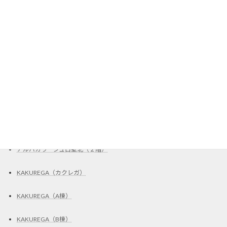
ガレージハウス掲載物件、募集中
カッティングシート施工
ステッカー施工
Garad2（C区画）
UR賃貸住宅・取扱店
Grand Trianon（801号室）
アルバガラージュ白壁北（２階）
KAKUREGA（カクレガ）
KAKUREGA（A棟）
KAKUREGA（B棟）