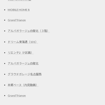
MOBILE HOME 8
Grand Trianon
アルバガラージュ白壁北（３階）
ドリーム東海通（101）
リエンテ2（F区画）
アルバガラージュ白壁北
グラウドガレージ名古屋西
本郷ベース（内見動画）
Grand Trianon