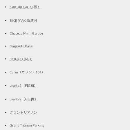
KAKUREGA（C棟）
BIKE PARK 新清洲
Chateau Mimi Garage
Nagakute Base
HONGO BASE
Carin（カリン・101）
Liente2（F区画）
Liente2（G区画）
グラントリアノン
Grand Trianon Parking