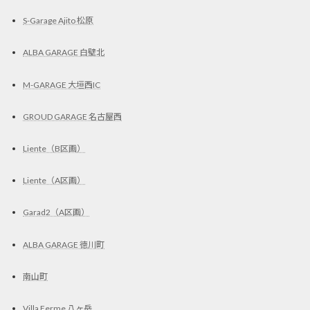
S-Garage Ajito 松原
ALBA GARAGE 白壁北
M-GARAGE 大垣西IC
GROUD GARAGE 名古屋西
Liente（B区画）
Liente（A区画）
Garad2（A区画）
ALBA GARAGE 徳川町
南山町
Villa Ferme 八ヶ岳