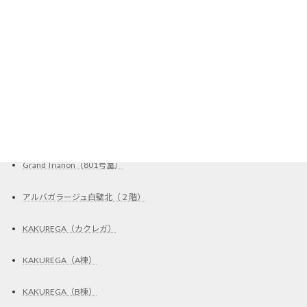
ガレージハウス掲載物件、募集中
カッティングシート施工
ステッカー施工
Garad2（C区画）
UR賃貸住宅・取扱店
Grand Trianon（801号室）
アルバガラージュ白壁北（２階）
KAKUREGA（カクレガ）
KAKUREGA（A棟）
KAKUREGA（B棟）