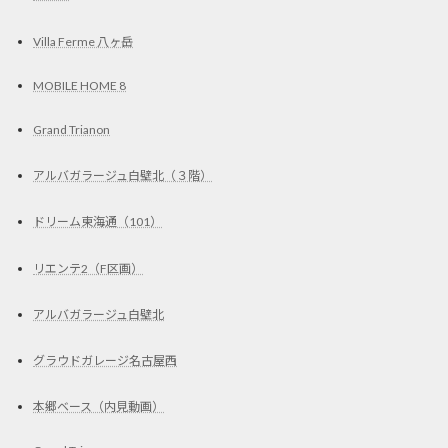
Villa Ferme 八ヶ岳
MOBILE HOME 8
Grand Trianon
アルバガラージュ白壁北（３階）
ドリーム東海通（101）
リエンテ2（F区画）
アルバガラージュ白壁北
グラウドガレージ名古屋西
本郷ベース（内見動画）