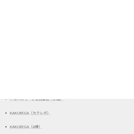
賃貸ガレージの掲載物件、募集中
ガレージハウス掲載物件、募集中
カッティングシート施工
ステッカー施工
Garad2（C区画）
UR賃貸住宅・取扱店
Grand Trianon（801号室）
アルバガラージュ白壁北（２階）
KAKUREGA（カクレガ）
KAKUREGA（A棟）