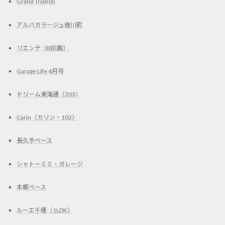
Grand Trianon
アルバガラージュ徳川町
リエンテ（B区画）
Garage Life 4月号
ドリーム東海通（203）
Carin（カリン・102）
長久手ベース
シャトーミミ・ガレージ
本郷ベース
ルーエ千種（1LDK）