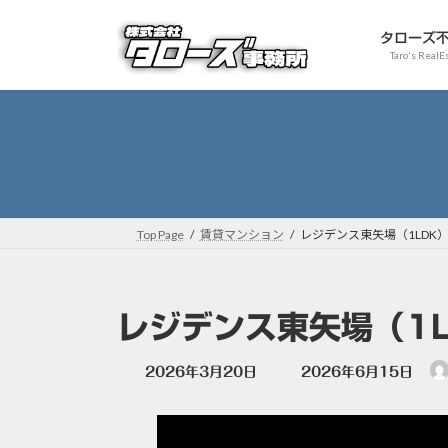
コ
ナ
ン
ビ
タローズ
Taro's RealE
テ
ゲ
ン
ー
ツ
シ
へ
ョ
ス
ン
キ
に
ッ
移
プ
動
Top Page
賃貸マンション
レジデンス東矢場（1LDK
レジデンス東矢場（1
最
2026年3月20日
2026年6月15日
終
更
新
日