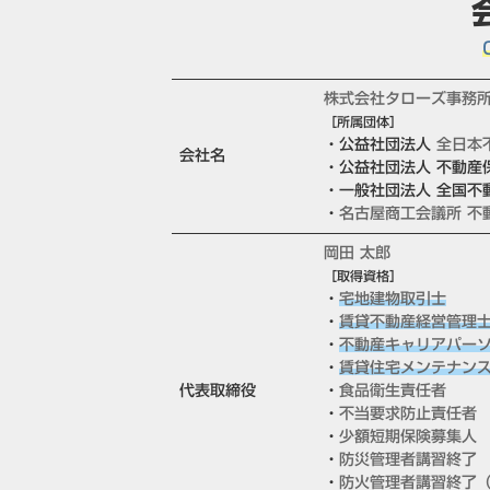
株式会社タローズ事務
［所属団体］
・公益社団法人
全日本
会社名
・公益社団法人 不動産
・一般社団法人 全国不
・
名古屋商工会議所 不
岡田 太郎
［取得資格］
・
宅地建物取引士
・
賃貸不動産経営管理
・
不動産キャリアパー
・
賃貸住宅メンテナン
代表取締役
・
食品衛生責任者
・
不当要求防止責任者
・
少額短期保険募集人
・
防災管理者講習終了
・
防火管理者講習終了