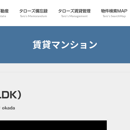
不動産
タローズ備忘録
タローズ賃貸管理
物件検索MAP
state
Taro’s Memorandum
Taro's Management
Taro's SearchMap
賃貸マンション
）
LDK）
okada