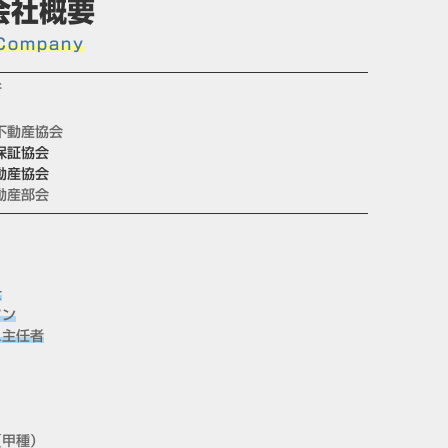
会社概要
Company
所
不動産協会
保証協会
動産協会
動産部会
士
ソン
ス主任者
（甲種）